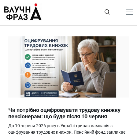
К
содержимому
Політика
Гроші
Життя
Лайфстайл
ТехноНаука
Людина
Корисності
Чи потрібно оцифровувати трудову книжку
Ukraine
пенсіонерам: що буде після 10 червня
Про нас
До 10 червня 2026 року в Україні триває кампанія з
оцифрування трудових книжок. Пенсійний фонд закликає