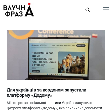
К
содержимому
Політика
Гроші
Життя
Лайфстайл
ТехноНаука
Людина
Корисності
Для українців за кордоном запустили
Ukraine
платформу «Додому»
Про нас
Міністерство соціальної політики України запустило
цифрову платформу «Додому», яка покликана допомогти