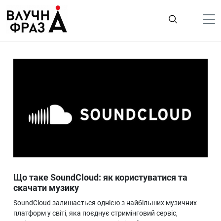
К
содержимому
Політика
Гроші
Життя
Лайфстайл
ТехноНаука
Людина
Корисності
Що таке SoundCloud: як користуватися та
Ukraine
скачати музику
Про нас
SoundCloud залишається однією з найбільших музичних
платформ у світі, яка поєднує стримінговий сервіс,