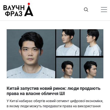
К
содержимому
Політика
Гроші
Життя
Лайфстайл
ТехноНаука
Людина
Корисності
Китай запустив новий ринок: люди продають
Ukraine
права на власне обличчя ШІ
Про нас
У Китаї набирає обертів новий сегмент цифрової економіки,
в якому люди можуть передавати права на використання