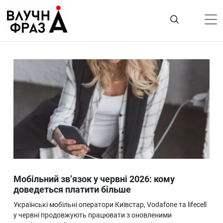
К
содержимому
Політика
Гроші
Життя
Лайфстайл
ТехноНаука
Людина
Корисності
Мобільний зв’язок у червні 2026: кому
Ukraine
доведеться платити більше
Про нас
Українські мобільні оператори Київстар, Vodafone та lifecell
у червні продовжують працювати з оновленими