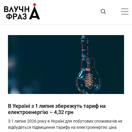
К
содержимому
Політика
Гроші
Життя
Лайфстайл
ТехноНаука
Людина
Корисності
В Україні з 1 липня збережуть тариф на
Ukraine
електроенергію – 4,32 грн
Про нас
З 1 липня 2026 року в Україні для побутових споживачів не
відбудеться підвищення тарифу на електроенергію: ціна