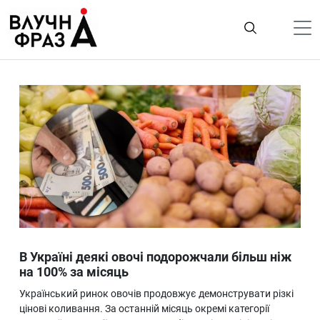
К
содержимому
Політика
Гроші
Життя
Лайфстайл
ТехноНаука
Людина
Корисності
В Україні деякі овочі подорожчали більш ніж
Ukraine
на 100% за місяць
Про нас
Український ринок овочів продовжує демонструвати різкі
цінові коливання. За останній місяць окремі категорії