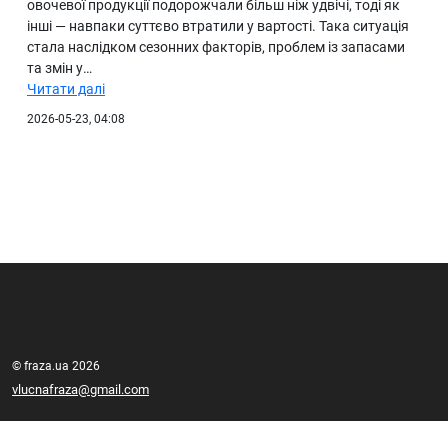
овочевої продукції подорожчали більш ніж удвічі, тоді як
інші — навпаки суттєво втратили у вартості. Така ситуація
стала наслідком сезонних факторів, проблем із запасами
та змін у…
Читати далі
2026-05-23, 04:08
© fraza.ua 2026
vlucnafraza@gmail.com