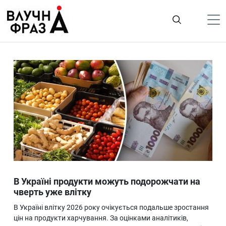
К
содержимому
Політика
Гроші
Життя
Лайфстайл
ТехноНаука
Людина
Корисності
В Україні продукти можуть подорожчати на
Ukraine
чверть уже влітку
Про нас
В Україні влітку 2026 року очікується подальше зростання
цін на продукти харчування. За оцінками аналітиків,