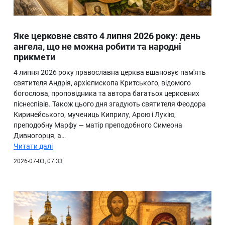
Яке церковне свято 4 липня 2026 року: день
ангела, що не можна робити та народні
прикмети
4 липня 2026 року православна церква вшановує пам'ять
святителя Андрія, архієпископа Критського, відомого
богослова, проповідника та автора багатьох церковних
піснеспівів. Також цього дня згадують святителя Феодора
Киринейського, мучениць Киприлу, Арою і Лукію,
преподобну Марфу — матір преподобного Симеона
Дивногорця, а…
Читати далі
2026-07-03, 07:33