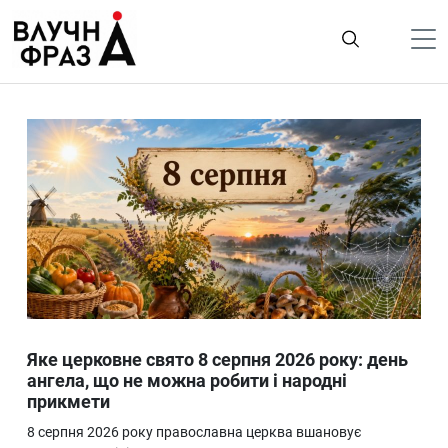
К
содержимому
Політика
Гроші
Життя
Лайфстайл
ТехноНаука
Людина
Корисності
Яке церковне свято 8 серпня 2026 року: день
Ukraine
ангела, що не можна робити і народні
прикмети
Про нас
8 серпня 2026 року православна церква вшановує