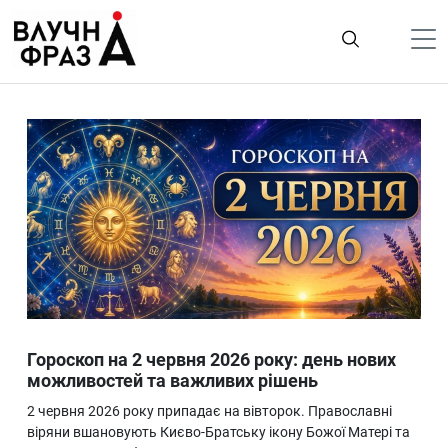
К
содержимому
Політика
Гроші
Життя
Лайфстайл
ТехноНаука
Людина
Корисності
Гороскоп на 2 червня 2026 року: день нових
Ukraine
можливостей та важливих рішень
Про нас
2 червня 2026 року припадає на вівторок. Православні
віряни вшановують Києво-Братську ікону Божої Матері та