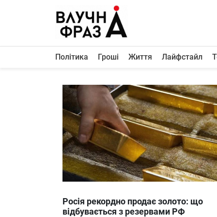
К
содержимому
Політика
Гроші
Життя
Лайфстайл
Т
Політика
Гроші
Життя
Лайфстайл
ТехноНаука
Людина
Корисності
Ukraine
Росія рекордно продає золото: що
Про нас
відбувається з резервами РФ