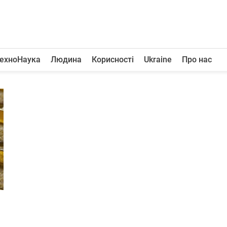
ехноНаука
Людина
Корисності
Ukraine
Про нас