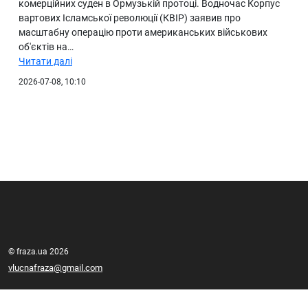
комерційних суден в Ормузькій протоці. Водночас Корпус
вартових Ісламської революції (КВІР) заявив про
масштабну операцію проти американських військових
об'єктів на…
Читати далі
2026-07-08, 10:10
© fraza.ua 2026
vlucnafraza@gmail.com