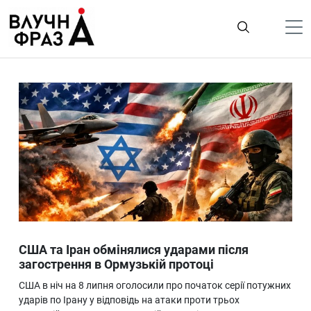
К
содержимому
Політика
Гроші
Життя
Лайфстайл
ТехноНаука
Людина
Корисності
США та Іран обмінялися ударами після
Ukraine
загострення в Ормузькій протоці
Про нас
США в ніч на 8 липня оголосили про початок серії потужних
ударів по Ірану у відповідь на атаки проти трьох