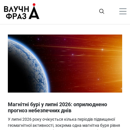
К
содержимому
Політика
Гроші
Життя
Лайфстайл
ТехноНаука
Людина
Корисності
Магнітні бурі у липні 2026: оприлюднено
Ukraine
прогноз небезпечних днів
Про нас
У липні 2026 року очікується кілька періодів підвищеної
геомагнітної активності, зокрема одна магнітна буря рівня