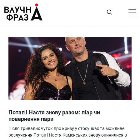
К
содержимому
Політика
Гроші
Життя
Лайфстайл
ТехноНаука
Людина
Корисності
Потап і Настя знову разом: піар чи
Ukraine
повернення пари
Про нас
Після тривалих чуток про кризу у стосунках та можливе
розлучення Потап і Настя Каменських знову опинилися в