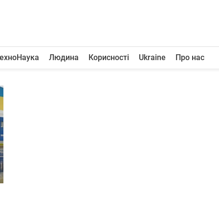
ехноНаука
Людина
Корисності
Ukraine
Про нас