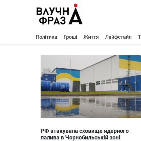
К
содержимому
Політика
Гроші
Життя
Лайфстайл
Т
Політика
Гроші
Життя
Лайфстайл
ТехноНаука
Людина
Корисності
Ukraine
РФ атакувала сховище ядерного
Про нас
палива в Чорнобильській зоні