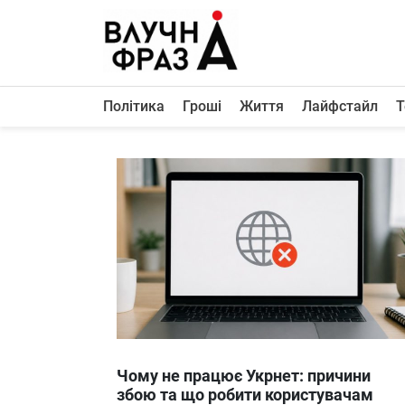
К
содержимому
Політика
Гроші
Життя
Лайфстайл
Т
Політика
Гроші
Життя
Лайфстайл
ТехноНаука
Людина
Корисності
Ukraine
Чому не працює Укрнет: причини
Про нас
збою та що робити користувачам