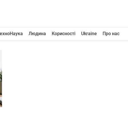
ехноНаука
Людина
Корисності
Ukraine
Про нас