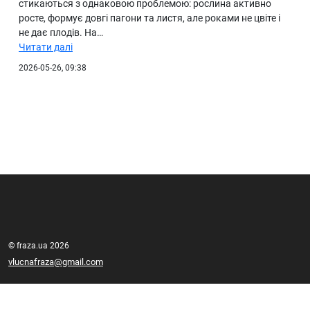
стикаються з однаковою проблемою: рослина активно
росте, формує довгі пагони та листя, але роками не цвіте і
не дає плодів. На…
Читати далі
2026-05-26, 09:38
© fraza.ua 2026
vlucnafraza@gmail.com