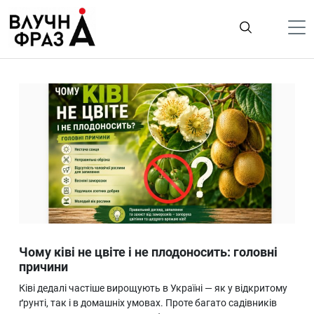
К
содержимому
Політика
Гроші
Життя
Лайфстайл
ТехноНаука
Людина
Корисності
Чому ківі не цвіте і не плодоносить: головні
Ukraine
причини
Про нас
Ківі дедалі частіше вирощують в Україні — як у відкритому
ґрунті, так і в домашніх умовах. Проте багато садівників