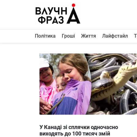
К
содержимому
Політика
Гроші
Життя
Лайфстайл
Т
Політика
Гроші
Життя
Лайфстайл
ТехноНаука
Людина
Корисності
Ukraine
У Канаді зі сплячки одночасно
Про нас
виходять до 100 тисяч змій