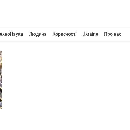
ехноНаука
Людина
Корисності
Ukraine
Про нас