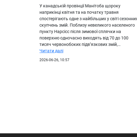
У канадській провінції Манітоба щороку
наприкінці квітня та на початку травня
спостерігають одне з найбільших у світі сезонни
скупчень змій. Поблизу невеликого населеного
пункту Нарсісс після зимової сплячки на
поверхню одночасно виходять від 70 до 100
тисяч червонобоких підв’язкових змій,…
Читати далі
2026-06-26, 10:57