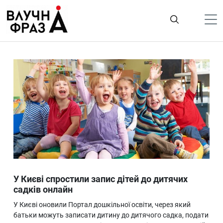
К
содержимому
Політика
Гроші
Життя
Лайфстайл
ТехноНаука
Людина
Корисності
У Києві спростили запис дітей до дитячих
Ukraine
садків онлайн
Про нас
У Києві оновили Портал дошкільної освіти, через який
батьки можуть записати дитину до дитячого садка, подати