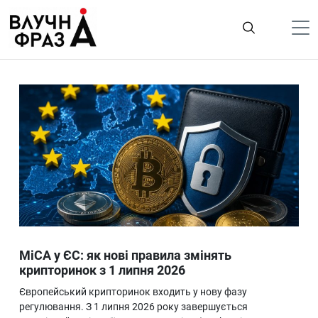
К
содержимому
Політика
Гроші
Життя
Лайфстайл
ТехноНаука
Людина
Корисності
MiCA у ЄС: як нові правила змінять
Ukraine
крипторинок з 1 липня 2026
Про нас
Європейський крипторинок входить у нову фазу
регулювання. З 1 липня 2026 року завершується