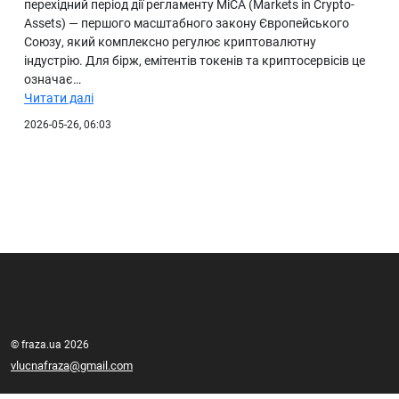
перехідний період дії регламенту MiCA (Markets in Crypto-
Assets) — першого масштабного закону Європейського
Союзу, який комплексно регулює криптовалютну
індустрію. Для бірж, емітентів токенів та криптосервісів це
означає…
Читати далі
2026-05-26, 06:03
© fraza.ua 2026
vlucnafraza@gmail.com