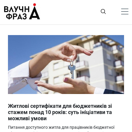
К
содержимому
Політика
Гроші
Життя
Лайфстайл
ТехноНаука
Людина
Корисності
Житлові сертифікати для бюджетників зі
Ukraine
стажем понад 10 років: суть ініціативи та
можливі умови
Про нас
Питання доступного житла для працівників бюджетної