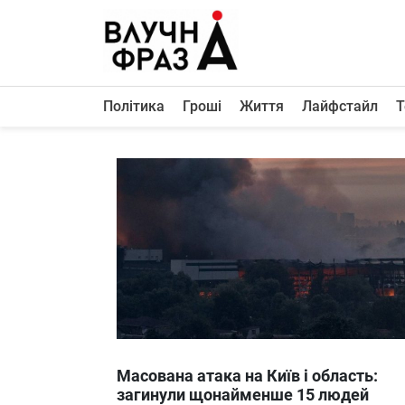
К
содержимому
Політика
Гроші
Життя
Лайфстайл
Т
Політика
Гроші
Життя
Лайфстайл
ТехноНаука
Людина
Корисності
Ukraine
Масована атака на Київ і область:
Про нас
загинули щонайменше 15 людей