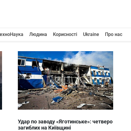
ехноНаука
Людина
Корисності
Ukraine
Про нас
Удар по заводу «Яготинське»: четверо
загиблих на Київщині