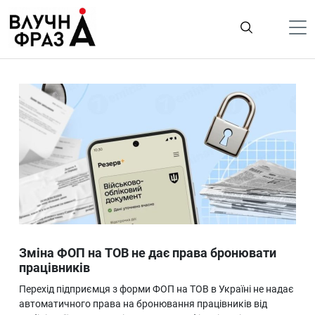
К
содержимому
Політика
Гроші
Життя
Лайфстайл
ТехноНаука
Людина
Корисності
Зміна ФОП на ТОВ не дає права бронювати
Ukraine
працівників
Про нас
Перехід підприємця з форми ФОП на ТОВ в Україні не надає
автоматичного права на бронювання працівників від