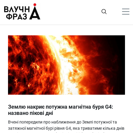
К
содержимому
Політика
Гроші
Життя
Лайфстайл
ТехноНаука
Людина
Корисності
Землю накриє потужна магнітна буря G4:
Ukraine
названо пікові дні
Про нас
Вчені попередили про наближення до Землі потужної та
затяжної магнітної бурі рівня G4, яка триватиме кілька днів