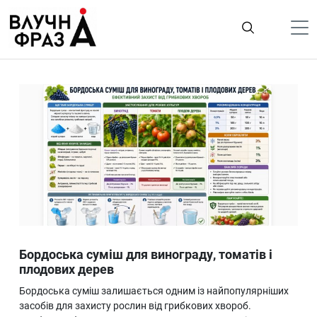
К
содержимому
Політика
Гроші
Життя
Лайфстайл
ТехноНаука
Людина
Корисності
Бордоська суміш для винограду, томатів і
Ukraine
плодових дерев
Про нас
Бордоська суміш залишається одним із найпопулярніших
засобів для захисту рослин від грибкових хвороб.