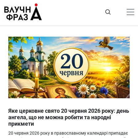
К
содержимому
Політика
Гроші
Життя
Лайфстайл
ТехноНаука
Людина
Корисності
Яке церковне свято 20 червня 2026 року: день
Ukraine
ангела, що не можна робити та народні
прикмети
Про нас
20 червня 2026 року в православному календарі припадає