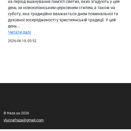
на період вшанування пам’яті святих, яких згадують у цей
день за новоюліанським церковним стилем, а також на
суботу, яка традиційно вважається днем поминальної та
духовної зосередженості у християнській традиції. У цей
день…
Читати далі
2026-06-19, 05:52
© fraza.ua 2026
vlucnafraza@gmail.com