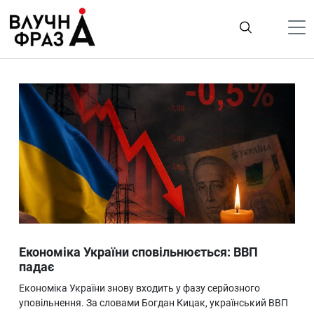
К
содержимому
Політика
Гроші
Життя
Лайфстайл
ТехноНаука
Людина
Корисності
Економіка України сповільнюється: ВВП
Ukraine
падає
Про нас
Економіка України знову входить у фазу серйозного
уповільнення. За словами Богдан Кицак, український ВВП