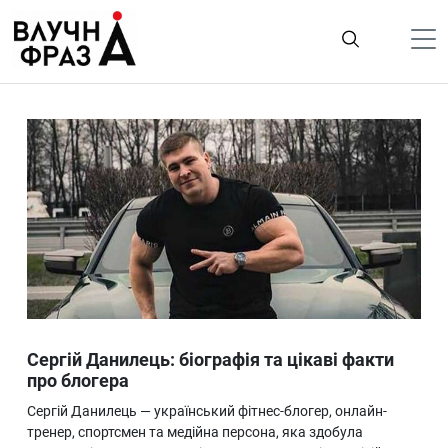
К
содержимому
Політика
Гроші
Життя
Лайфстайл
ТехноНаука
Людина
Корисності
Сергій Данилець: біографія та цікаві факти
Ukraine
про блогера
Про нас
Сергій Данилець — український фітнес-блогер, онлайн-
тренер, спортсмен та медійна персона, яка здобула