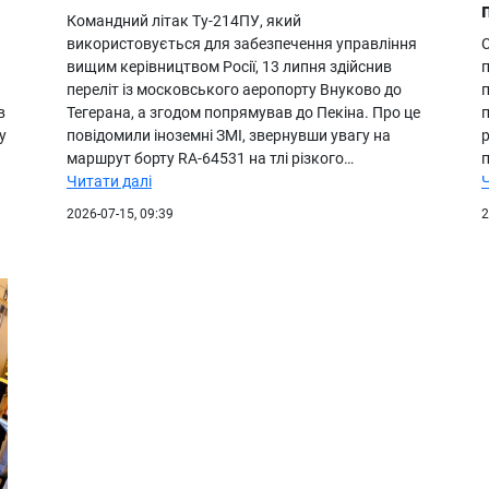
Командний літак Ту-214ПУ, який
використовується для забезпечення управління
С
вищим керівництвом Росії, 13 липня здійснив
п
переліт із московського аеропорту Внуково до
в
Тегерана, а згодом попрямував до Пекіна. Про це
у
повідомили іноземні ЗМІ, звернувши увагу на
маршрут борту RA-64531 на тлі різкого…
Читати далі
2026-07-15, 09:39
2