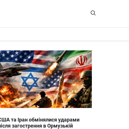
США та Іран обмінялися ударами
після загострення в Ормузькій