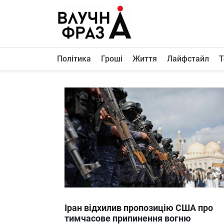
К
содержимому
Політика
Гроші
Життя
Лайфстайл
Т
Політика
Гроші
Життя
Лайфстайл
ТехноНаука
Людина
Корисності
Ukraine
Іран відхилив пропозицію США про
Про нас
тимчасове припинення вогню