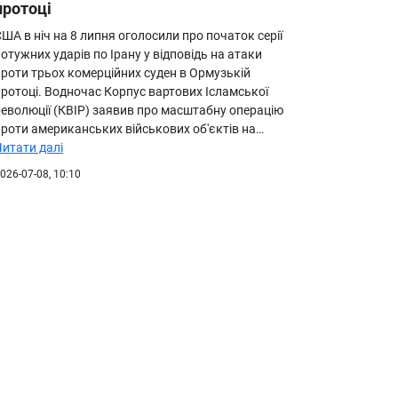
протоці
ША в ніч на 8 липня оголосили про початок серії
отужних ударів по Ірану у відповідь на атаки
проти трьох комерційних суден в Ормузькій
протоці. Водночас Корпус вартових Ісламської
революції (КВІР) заявив про масштабну операцію
проти американських військових об'єктів на…
Читати далі
026-07-08, 10:10