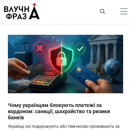
К
содержимому
Політика
Гроші
Життя
Лайфстайл
ТехноНаука
Людина
Корисності
Чому українцям блокують платежі за
Ukraine
кордоном: санкції, шахрайство та ризики
банків
Про нас
Українці, які подорожують або тимчасово проживають за