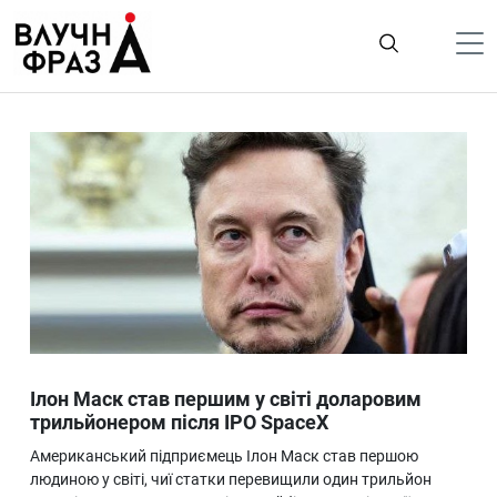
К
содержимому
Політика
Гроші
Життя
Лайфстайл
ТехноНаука
Людина
Корисності
Ілон Маск став першим у світі доларовим
Ukraine
трильйонером після IPO SpaceX
Про нас
Американський підприємець Ілон Маск став першою
людиною у світі, чиї статки перевищили один трильйон