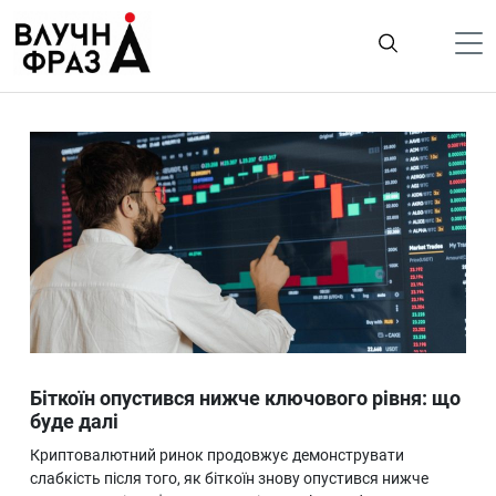
К
содержимому
Політика
Гроші
Життя
Лайфстайл
ТехноНаука
Людина
Корисності
Біткоїн опустився нижче ключового рівня: що
Ukraine
буде далі
Про нас
Криптовалютний ринок продовжує демонструвати
слабкість після того, як біткоїн знову опустився нижче