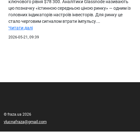
ключового рівня $78 300. Аналітики Glassnode називають
цю позначку «істинною середньою ціною ринку» — одним із
головних індикаторів настроїв інвесторів. Для ринку це
стало черговим сигналом втрати імпульсу.…
Читати далі
2026-05-21, 09:39
© fraza.ua 2026
vlucnafraza@gmail.com