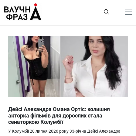
К
содержимому
Політика
Гроші
Життя
Лайфстайл
ТехноНаука
Людина
Корисності
Дейсі Алехандра Омана Ортіс: колишня
Ukraine
акторка фільмів для дорослих стала
сенаторкою Колумбії
Про нас
У Колумбії 20 липня 2026 року 33-річна Дейсі Алехандра