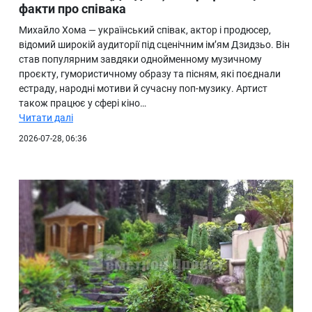
факти про співака
Михайло Хома — український співак, актор і продюсер,
відомий широкій аудиторії під сценічним ім’ям Дзидзьо. Він
став популярним завдяки однойменному музичному
проєкту, гумористичному образу та пісням, які поєднали
естраду, народні мотиви й сучасну поп-музику. Артист
також працює у сфері кіно…
Читати далі
2026-07-28, 06:36