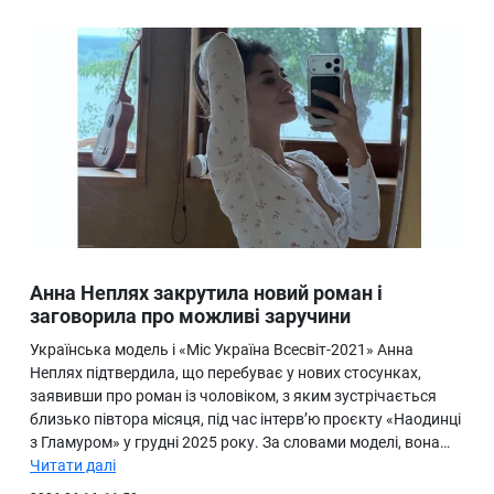
Анна Неплях закрутила новий роман і
заговорила про можливі заручини
Українська модель і «Міс Україна Всесвіт-2021» Анна
Неплях підтвердила, що перебуває у нових стосунках,
заявивши про роман із чоловіком, з яким зустрічається
близько півтора місяця, під час інтерв’ю проєкту «Наодинці
з Гламуром» у грудні 2025 року. За словами моделі, вона…
Читати далі