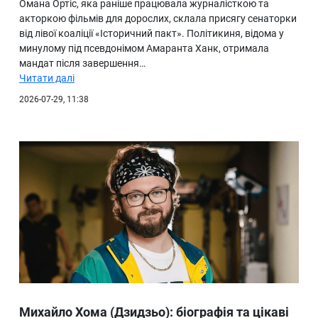
Омана Ортіс, яка раніше працювала журналісткою та
акторкою фільмів для дорослих, склала присягу сенаторки
від лівої коаліції «Історичний пакт». Політикиня, відома у
минулому під псевдонімом Амаранта Ханк, отримала
мандат після завершення…
Читати далі
2026-07-29, 11:38
Михайло Хома (Дзидзьо): біографія та цікаві