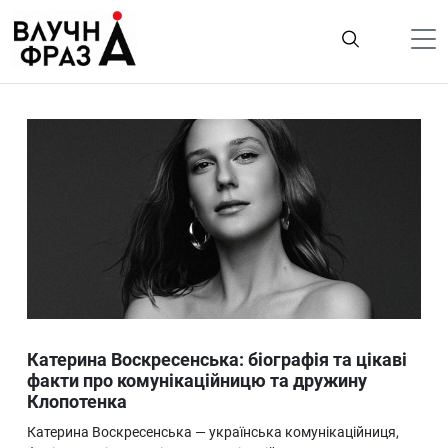
К
содержимому
Політика
Гроші
Життя
Лайфстайл
ТехноНаука
Людина
Корисності
Катерина Воскресенська: біографія та цікаві
Ukraine
факти про комунікаційницю та дружину
Клопотенка
Про нас
Катерина Воскресенська — українська комунікаційниця,