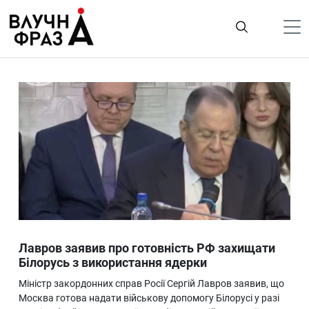
К
содержимому
Політика
Гроші
Життя
Лайфстайл
ТехноНаука
Людина
Корисності
Лавров заявив про готовність РФ захищати
Ukraine
Білорусь з використання ядерки
Про нас
Міністр закордонних справ Росії Сергій Лавров заявив, що
Москва готова надати військову допомогу Білорусі у разі