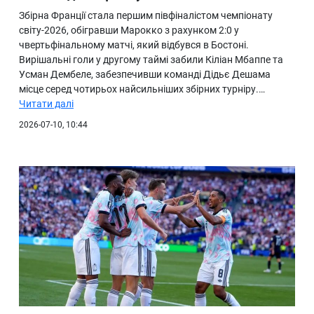
Збірна Франції стала першим півфіналістом чемпіонату
світу-2026, обігравши Марокко з рахунком 2:0 у
чвертьфінальному матчі, який відбувся в Бостоні.
Вирішальні голи у другому таймі забили Кіліан Мбаппе та
Усман Дембеле, забезпечивши команді Дідьє Дешама
місце серед чотирьох найсильніших збірних турніру.…
Читати далі
2026-07-10, 10:44