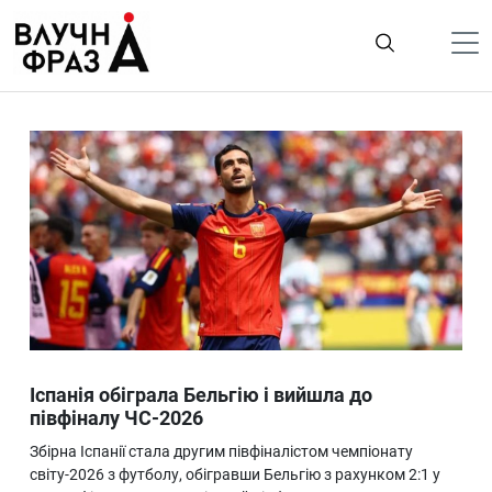
К
содержимому
Політика
Гроші
Життя
Лайфстайл
ТехноНаука
Людина
Корисності
Іспанія обіграла Бельгію і вийшла до
Ukraine
півфіналу ЧС-2026
Про нас
Збірна Іспанії стала другим півфіналістом чемпіонату
світу-2026 з футболу, обігравши Бельгію з рахунком 2:1 у