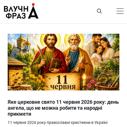
К
содержимому
Політика
Гроші
Життя
Лайфстайл
ТехноНаука
Людина
Корисності
Яке церковне свято 11 червня 2026 року: день
Ukraine
ангела, що не можна робити та народні
прикмети
Про нас
11 червня 2026 року православні християни в Україні