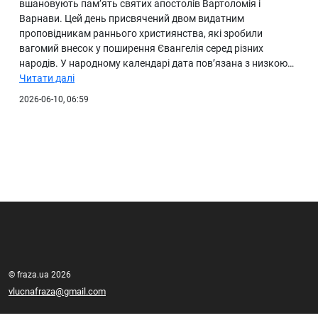
вшановують пам’ять святих апостолів Вартоломія і
Варнави. Цей день присвячений двом видатним
проповідникам раннього християнства, які зробили
вагомий внесок у поширення Євангелія серед різних
народів. У народному календарі дата пов’язана з низкою…
Читати далі
2026-06-10, 06:59
© fraza.ua 2026
vlucnafraza@gmail.com