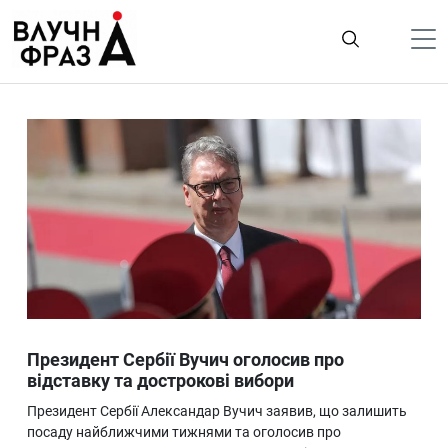
К
содержимому
Політика
Гроші
Життя
Лайфстайл
ТехноНаука
Людина
Корисності
Президент Сербії Вучич оголосив про
Ukraine
відставку та дострокові вибори
Про нас
Президент Сербії Александар Вучич заявив, що залишить
посаду найближчими тижнями та оголосив про