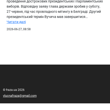
проведення дострокових президентських і парламентських
виборів. Відповідну заяву глава держави зробив у суботу,
27 червня, під час провладного мітингу в Белграді. Другий
президентський термін Вучича мав завершитися…
Читати далі
2026-06-27, 08:58
© fraza.ua 2026
vlucnafraza@gmail.com