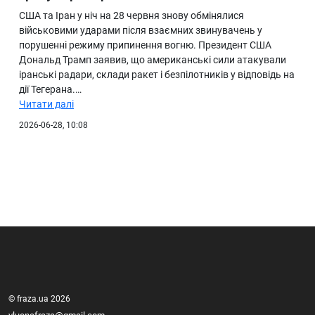
США та Іран у ніч на 28 червня знову обмінялися
військовими ударами після взаємних звинувачень у
порушенні режиму припинення вогню. Президент США
Дональд Трамп заявив, що американські сили атакували
іранські радари, склади ракет і безпілотників у відповідь на
дії Тегерана.…
Читати далі
2026-06-28, 10:08
© fraza.ua 2026