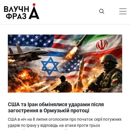
К
содержимому
Політика
Гроші
Життя
Лайфстайл
ТехноНаука
Людина
Корисності
США та Іран обмінялися ударами після
Ukraine
загострення в Ормузькій протоці
Про нас
США в ніч на 8 липня оголосили про початок серії потужних
ударів по Ірану у відповідь на атаки проти трьох