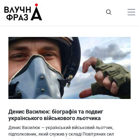
К
содержимому
Політика
Гроші
Життя
Лайфстайл
ТехноНаука
Людина
Корисності
Денис Василюк: біографія та подвиг
Ukraine
українського військового льотчика
Про нас
Денис Василюк — український військовий льотчик,
підполковник, який служив у складі Повітряних сил