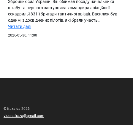
Збройних сил України. Він обіймав посаду начальника
штабу та першого заступника командира авіаційної
ескадрильї 831-ї бригади тактичної авіації. Василюк був
одним із досвідчених пілотів, які брали участь…
Читати далі
2026-05-30, 11:00
© fraza.ua 2026
vlucnafraza@gmail.com