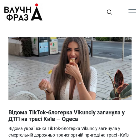
К
содержимому
Політика
Гроші
Життя
Лайфстайл
ТехноНаука
Людина
Корисності
Відома TikTok-блогерка Vikunciy загинула у
Ukraine
ДТП на трасі Київ — Одеса
Про нас
Відома українська TikTok-блогерка Vikunciy загинула у
смертельній дорожньо-транспортній пригоді на трасі «Київ