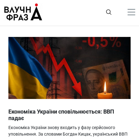
К
содержимому
Політика
Гроші
Життя
Лайфстайл
ТехноНаука
Людина
Корисності
Економіка України сповільнюється: ВВП
Ukraine
падає
Про нас
Економіка України знову входить у фазу серйозного
уповільнення. За словами Богдан Кицак, український ВВП