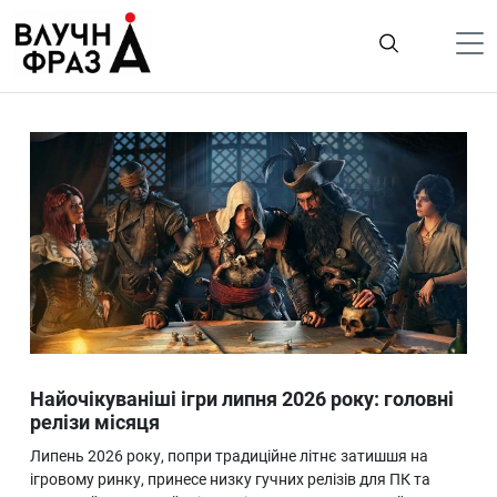
К
содержимому
Політика
Гроші
Життя
Лайфстайл
ТехноНаука
Людина
Корисності
Найочікуваніші ігри липня 2026 року: головні
Ukraine
релізи місяця
Про нас
Липень 2026 року, попри традиційне літнє затишшя на
ігровому ринку, принесе низку гучних релізів для ПК та