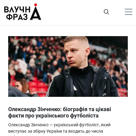
К
содержимому
Політика
Гроші
Життя
Лайфстайл
ТехноНаука
Людина
Корисності
Олександр Зінченко: біографія та цікаві
Ukraine
факти про українського футболіста
Про нас
Олександр Зінченко — український футболіст, який
виступає за збірну України та входить до числа