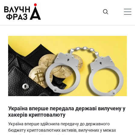
К
содержимому
Політика
Гроші
Життя
Лайфстайл
ТехноНаука
Людина
Корисності
Україна вперше передала державі вилучену у
Ukraine
хакерів криптовалюту
Про нас
Україна вперше здійснила передачу до державного
бюджету криптовалютних активів, вилучених у межах