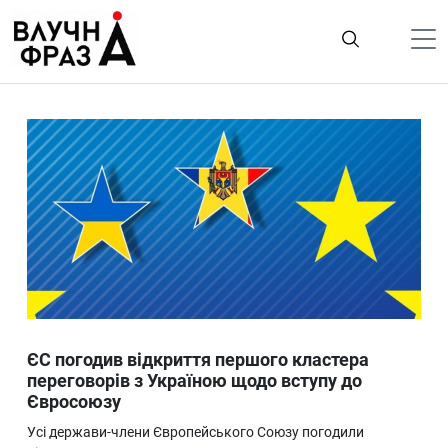
К
содержимому
Політика
Гроші
Життя
Лайфстайл
ТехноНаука
Людина
Корисності
ЄС погодив відкриття першого кластера
Ukraine
переговорів з Україною щодо вступу до
Євросоюзу
Про нас
Усі держави-члени Європейського Союзу погодили