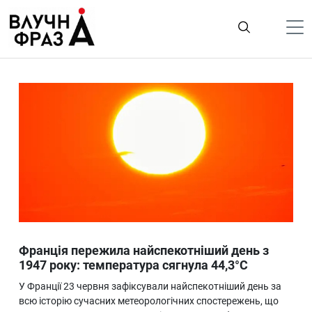
К
содержимому
Політика
Гроші
Життя
Лайфстайл
ТехноНаука
Людина
Корисності
Франція пережила найспекотніший день з
Ukraine
1947 року: температура сягнула 44,3°C
Про нас
У Франції 23 червня зафіксували найспекотніший день за
всю історію сучасних метеорологічних спостережень, що