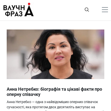
К
содержимому
Політика
Гроші
Життя
Лайфстайл
ТехноНаука
Людина
Корисності
Анна Нетребко: біографія та цікаві факти про
Ukraine
оперну співачку
Про нас
Анна Нетребко — одна з найвідоміших оперних співачок
сучасності, яка протягом двох десятиліть виступає на