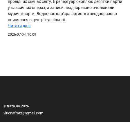
провідних сценах світу. Її репертуар охоплює десятки партій
у класичних операх, а записи неодноразово очолювали
музичні чарти. Водночас кар'єра артистки неодноразово
опинялася в центрі суспільної…
Читати далі
2026-07-04, 10:09
© fraza.ua 2026
vlucnafraza@gmail.com