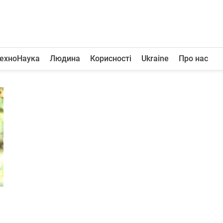
ехноНаука
Людина
Корисності
Ukraine
Про нас