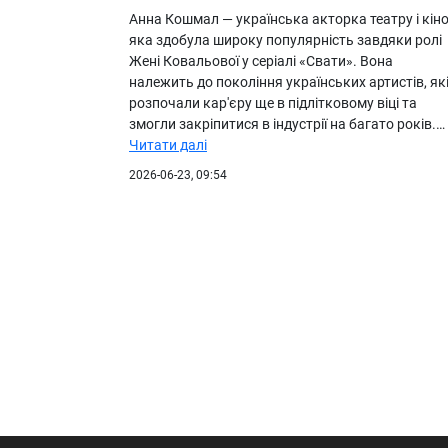
Анна Кошмал — українська акторка театру і кіно
яка здобула широку популярність завдяки ролі
Жені Ковальової у серіалі «Свати». Вона
належить до покоління українських артистів, як
розпочали кар'єру ще в підлітковому віці та
змогли закріпитися в індустрії на багато років.…
Читати далі
2026-06-23, 09:54