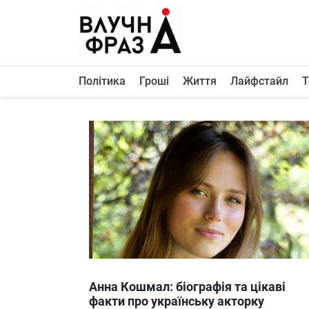
К
содержимому
Політика
Гроші
Життя
Лайфстайл
Т
Політика
Гроші
Життя
Лайфстайл
ТехноНаука
Людина
Корисності
Ukraine
Анна Кошмал: біографія та цікаві
Про нас
факти про українську акторку