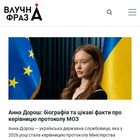
К
содержимому
Політика
Гроші
Життя
Лайфстайл
ТехноНаука
Людина
Корисності
Анна Дорош: біографія та цікаві факти про
Ukraine
керівницю протоколу МОЗ
Про нас
Анна Дорош — українська державна службовиця, яка у
2026 році стала керівницею протоколу Міністерства